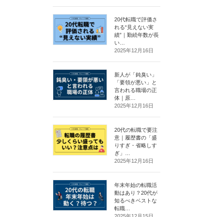
20代転職で評価さ
れる“見えない実
績”｜勤続年数が長
い…
2025年12月16日
新人が「鈍臭い」
「要領が悪い」と
言われる職場の正
体｜原…
2025年12月16日
20代の転職で要注
意｜履歴書の「盛
りすぎ・省略しす
ぎ」…
2025年12月16日
年末年始の転職活
動はあり？20代が
知るべきベストな
転職…
2025年12月15日