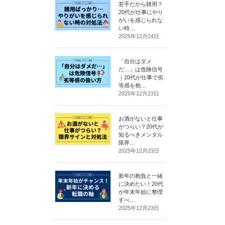
若手だから雑用？
20代が仕事にやり
がいを感じられな
い時…
2025年12月24日
「自分はダメ
だ…」は危険信号
｜20代が仕事で劣
等感を抱…
2025年12月23日
お酒がないと仕事
がつらい？20代が
知るべきメンタル
限界…
2025年12月23日
新年の抱負と一緒
に決めたい！20代
が年末年始に整理
すべ…
2025年12月23日