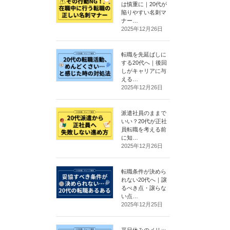
は慎重に｜20代が
陥りやすい名刺マ
ナー…
2025年12月26日
転職を先延ばしに
する20代へ｜後回
しがキャリアに与
える…
2025年12月26日
派遣社員のままで
いい？20代が正社
員転職を考える前
に知…
2025年12月26日
転職条件が決めら
れない20代へ｜譲
るべき点・譲らな
い点…
2025年12月25日
平日休みのメリッ