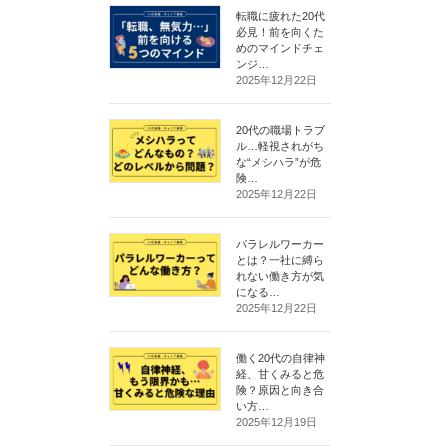
転職に疲れた20代
必見！前を向くた
めのマインドチェ
ンジ…
2025年12月22日
20代の職場トラブ
ル…軽視されがち
な“メシハラ”が危
険…
2025年12月22日
パラレルワーカー
とは？一社に縛ら
れない働き方が気
になる…
2025年12月22日
働く20代の自律神
経、甘くみると危
険？原因と向き合
い方…
2025年12月19日