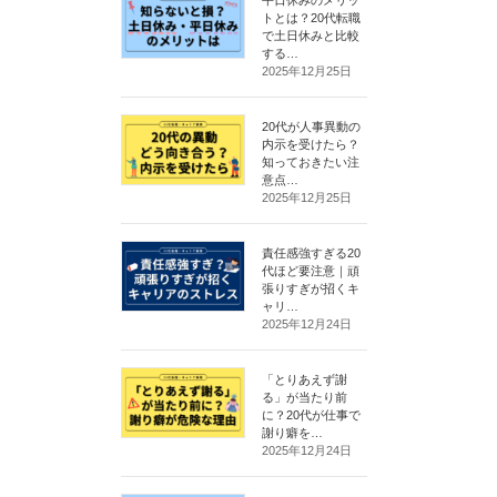
トとは？20代転職
で土日休みと比較
する…
2025年12月25日
20代が人事異動の
内示を受けたら？
知っておきたい注
意点…
2025年12月25日
責任感強すぎる20
代ほど要注意｜頑
張りすぎが招くキ
ャリ…
2025年12月24日
「とりあえず謝
る」が当たり前
に？20代が仕事で
謝り癖を…
2025年12月24日