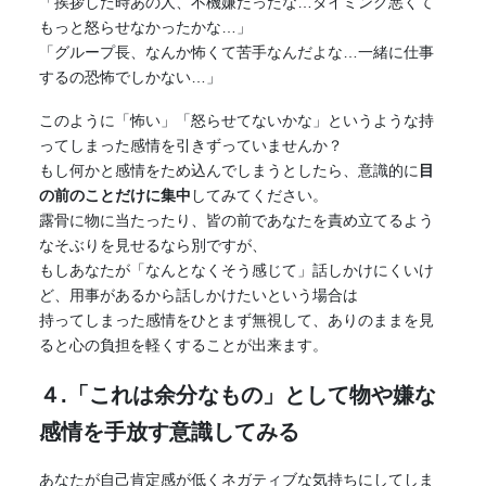
「挨拶した時あの人、不機嫌だったな…タイミング悪くて
もっと怒らせなかったかな…」
「グループ長、なんか怖くて苦手なんだよな…一緒に仕事
するの恐怖でしかない…」
このように「怖い」「怒らせてないかな」というような持
ってしまった感情を引きずっていませんか？
もし何かと感情をため込んでしまうとしたら、意識的に
目
の前のことだけに集中
してみてください。
露骨に物に当たったり、皆の前であなたを責め立てるよう
なそぶりを見せるなら別ですが、
もしあなたが「なんとなくそう感じて」話しかけにくいけ
ど、用事があるから話しかけたいという場合は
持ってしまった感情をひとまず無視して、ありのままを見
ると心の負担を軽くすることが出来ます。
４.「これは余分なもの」として物や嫌な
感情を手放す意識してみる
あなたが自己肯定感が低くネガティブな気持ちにしてしま