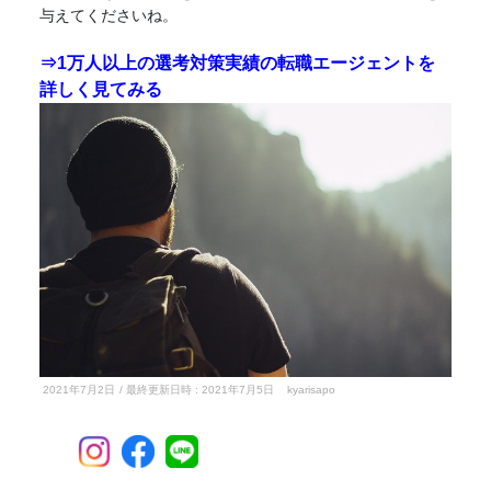
与えてくださいね。
⇒1万人以上の選考対策実績の
転職
エージェントを
詳しく見てみる
2021年7月2日
/ 最終更新日時 :
2021年7月5日
kyarisapo