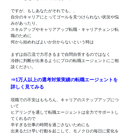
ですが、もしあなたがそれでも、、
自分のキャリアにとってゴールを見つけられない状況や悩
みがあったり、
スキルアップやキャリアアップ
転職
・キャリアチェンジ
転
職
のために
何から始めればよいか分からないという時は
まずは自己流で力尽きるまで自問自答するのではなく
冷静に判断が出来るようにプロの
転職
エージェントにご相
談ください。
⇒1万人以上の選考対策実績の
転職
エージェントを
詳しく見てみる
現職での不安はもちろん、キャリアのステップアップにつ
いて
ヒアリングを通して
転職
エージェントは全力でサポートし
てくれるので
辛すぎる仕事の時間を過ごさないためにも
出来るだけ早い行動を起こして、モノクロの毎日に変化を