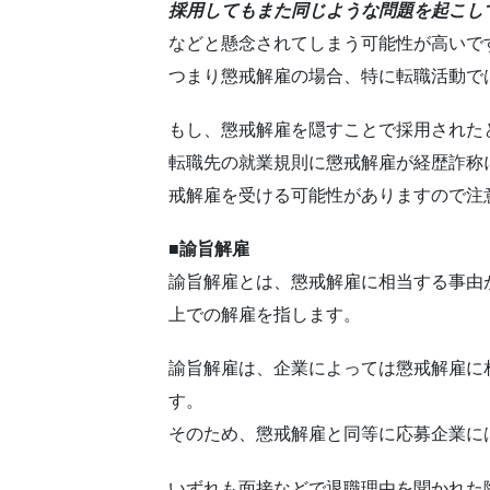
採用してもまた同じような問題を起こし
などと懸念されてしまう可能性が高いで
つまり懲戒解雇の場合、特に転職活動で
もし、懲戒解雇を隠すことで採用された
転職先の就業規則に懲戒解雇が経歴詐称
戒解雇を受ける可能性がありますので注
■諭旨解雇
諭旨解雇とは、懲戒解雇に相当する事由
上での解雇を指します。
諭旨解雇は、企業によっては懲戒解雇に
す。
そのため、懲戒解雇と同等に応募企業に
いずれも面接などで退職理由を聞かれた