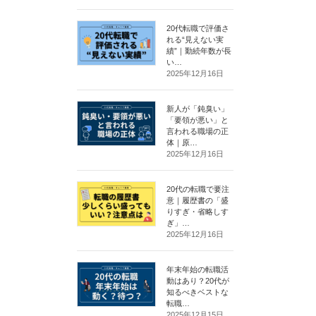
20代転職で評価さ
れる“見えない実
績”｜勤続年数が長
い…
2025年12月16日
新人が「鈍臭い」
「要領が悪い」と
言われる職場の正
体｜原…
2025年12月16日
20代の転職で要注
意｜履歴書の「盛
りすぎ・省略しす
ぎ」…
2025年12月16日
年末年始の転職活
動はあり？20代が
知るべきベストな
転職…
2025年12月15日