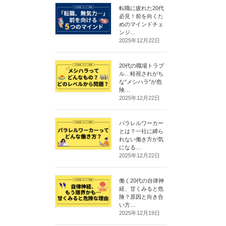
転職に疲れた20代
必見！前を向くた
めのマインドチェ
ンジ…
2025年12月22日
20代の職場トラブ
ル…軽視されがち
な“メシハラ”が危
険…
2025年12月22日
パラレルワーカー
とは？一社に縛ら
れない働き方が気
になる…
2025年12月22日
働く20代の自律神
経、甘くみると危
険？原因と向き合
い方…
2025年12月19日