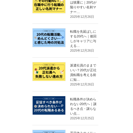
は慎重に｜20代が
陥りやすい名刺マ
ナー…
2025年12月26日
転職を先延ばしに
する20代へ｜後回
しがキャリアに与
える…
2025年12月26日
派遣社員のままで
いい？20代が正社
員転職を考える前
に知…
2025年12月26日
転職条件が決めら
れない20代へ｜譲
るべき点・譲らな
い点…
2025年12月25日
平日休みのメリッ