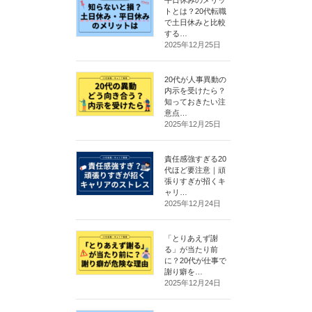
トとは？20代転職
で土日休みと比較
する…
2025年12月25日
20代が人事異動の
内示を受けたら？
知っておきたい注
意点…
2025年12月25日
責任感強すぎる20
代ほど要注意｜頑
張りすぎが招くキ
ャリ…
2025年12月24日
「とりあえず謝
る」が当たり前
に？20代が仕事で
謝り癖を…
2025年12月24日