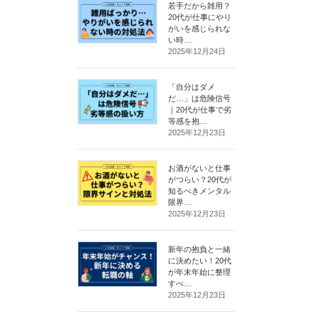
若手だから雑用？
20代が仕事にやり
がいを感じられな
い時…
2025年12月24日
「自分はダメ
だ…」は危険信号
｜20代が仕事で劣
等感を抱…
2025年12月23日
お酒がないと仕事
がつらい？20代が
知るべきメンタル
限界…
2025年12月23日
新年の抱負と一緒
に決めたい！20代
が年末年始に整理
すべ…
2025年12月23日