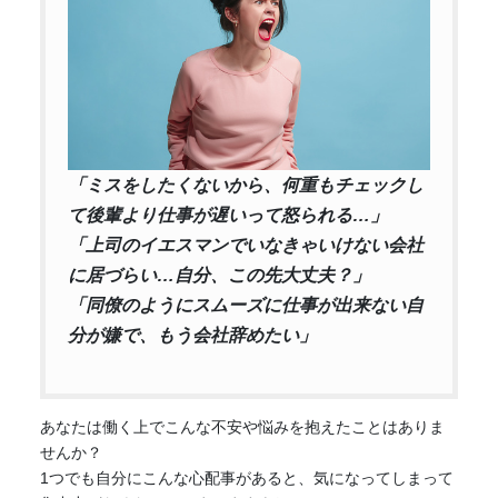
「ミスをしたくないから、何重もチェックし
て後輩より仕事が遅いって怒られる…」
「上司のイエスマンでいなきゃいけない会社
に居づらい…自分、この先大丈夫？」
「同僚のようにスムーズに仕事が出来ない自
分が嫌で、もう会社辞めたい」
あなたは働く上でこんな
不安
や悩みを抱えたことはありま
せんか？
1つでも自分にこんな心配事があると、気になってしまって