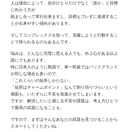
人は場合によって、自分ひとりだけでなく「誰か」と目標
に向かう方が
励まし合って実行出来ますし、目標もブレずに達成するこ
とが出来やすい傾向があります。
そしてコンプレックスを知って、克服しようと行動するこ
とで得られるものもあるんです。
悩みは、どんなに完璧に思える人でも、向上心がある以上
誰にでもあります。
特に日本人のように島国で、単一民族ではバックグランド
が同じな場合も多いので、
「これくらいの短所しかたない」
「短所はチャームポイント」なんて割り切りづらいという
側面も、いたずらに
不安
を加速させてしまいます。
ですが、解決したいと感じる
不安
や課題は、考え方ひとつ
で最高の武器になることも。
ですので、まずはそんなあなたの武器を見つけることから
スタートしてくださいね。