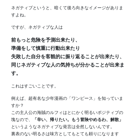
ネガティブ
というと、暗くて後ろ向きなイメージがありま
すよね。
ですが、
ネガティブ
な人は
前もっと危険を予測出来たり、
準備をして慎重に行動出来たり
失敗した自分を客観的に振り返ることが出来たり、
同じ
ネガティブ
な人の気持ちが分かることが出来ま
す。
これはすごいことです。
例えば、超有名な少年漫画の「ワンピース」を知っていま
すか？
この主人公の海賊のルフィはとにかく明るいポジティブの
塊なので、
「辛い、帰りたい。もう冒険やめるわ、解散」
というような
ネガティブ
な発言は全然しないんです。
裏表のない明るさは味方としてもとても頼りになります