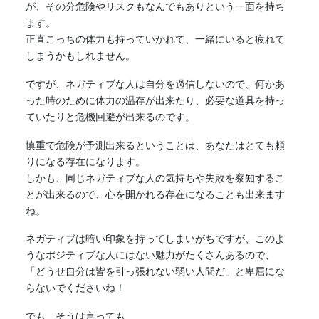
が、その分危険やリスクもなんでもありという一面を持ち
ます。
正直こっちの体力も持っていかれて、一緒にいると疲れて
しまうかもしれません。
ですが、
ネガティブ
な人は自分を過信しないので、何かあ
った時のために体力の温存が出来たり、必要な道具を持っ
ていたりと危機回避が出来るのです。
慎重で危険が予測出来るということは、あなたはとても頼
りになる存在になります。
しかも、同じ
ネガティブ
な人の気持ちや失敗を察知するこ
とが出来るので、心を開かれる存在になることも出来ます
ね。
ネガティブ
は暗い印象を持ってしまいがちですが、このよ
うなポジティブな人にはない魅力がたくさんあるので、
「どうせ自分は皆を引っ張れない弱い人間だ」と卑屈にな
らないでくださいね！
でも、そうは言っても…