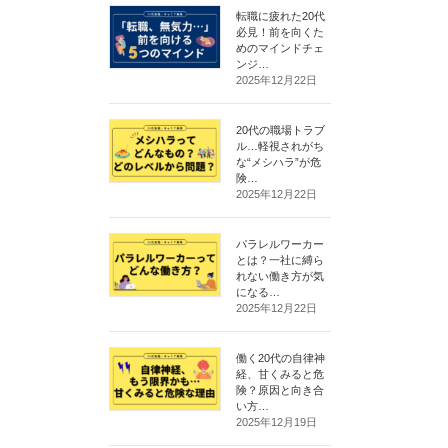
転職に疲れた20代
必見！前を向くた
めのマインドチェ
ンジ…
2025年12月22日
20代の職場トラブ
ル…軽視されがち
な“メシハラ”が危
険…
2025年12月22日
パラレルワーカー
とは？一社に縛ら
れない働き方が気
になる…
2025年12月22日
働く20代の自律神
経、甘くみると危
険？原因と向き合
い方…
2025年12月19日