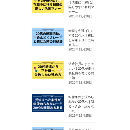
は慎重に｜20代が
陥りやすい名刺マ
ナー…
2025年12月26日
転職を先延ばしに
する20代へ｜後回
しがキャリアに与
える…
2025年12月26日
派遣社員のままで
いい？20代が正社
員転職を考える前
に知…
2025年12月26日
転職条件が決めら
れない20代へ｜譲
るべき点・譲らな
い点…
2025年12月25日
平日休みのメリッ