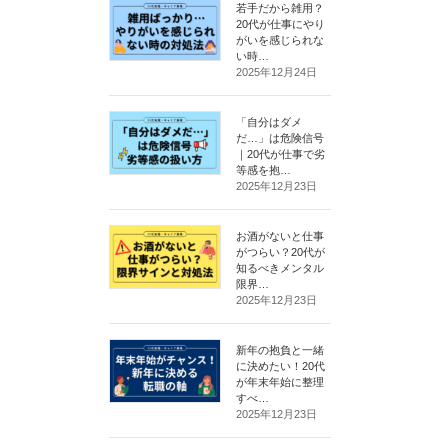
若手だから雑用？
20代が仕事にやり
がいを感じられな
い時…
2025年12月24日
「自分はダメ
だ…」は危険信号
｜20代が仕事で劣
等感を抱…
2025年12月23日
お酒がないと仕事
がつらい？20代が
知るべきメンタル
限界…
2025年12月23日
新年の抱負と一緒
に決めたい！20代
が年末年始に整理
すべ…
2025年12月23日