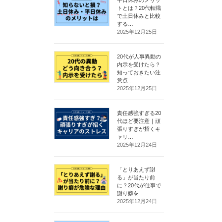
トとは？20代転職
で土日休みと比較
する…
2025年12月25日
20代が人事異動の
内示を受けたら？
知っておきたい注
意点…
2025年12月25日
責任感強すぎる20
代ほど要注意｜頑
張りすぎが招くキ
ャリ…
2025年12月24日
「とりあえず謝
る」が当たり前
に？20代が仕事で
謝り癖を…
2025年12月24日