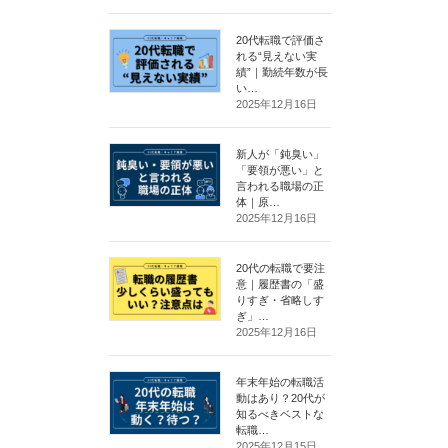
20代転職で評価さ
れる“見えない実
績”｜勤続年数が長
い…
2025年12月16日
新人が「鈍臭い」
「要領が悪い」と
言われる職場の正
体｜原…
2025年12月16日
20代の転職で要注
意｜履歴書の「盛
りすぎ・省略しす
ぎ」…
2025年12月16日
年末年始の転職活
動はあり？20代が
知るべきベストな
転職…
2025年12月15日