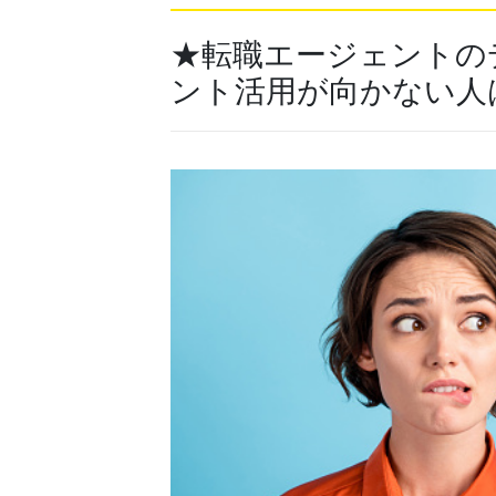
★
転職エージェント
の
ント
活用が向かない人