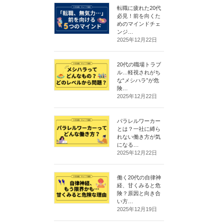
転職に疲れた20代
必見！前を向くた
めのマインドチェ
ンジ…
2025年12月22日
20代の職場トラブ
ル…軽視されがち
な“メシハラ”が危
険…
2025年12月22日
パラレルワーカー
とは？一社に縛ら
れない働き方が気
になる…
2025年12月22日
働く20代の自律神
経、甘くみると危
険？原因と向き合
い方…
2025年12月19日