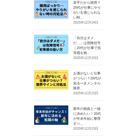
若手だから雑用？
20代が仕事にやり
がいを感じられな
い時…
2025年12月24日
「自分はダメ
だ…」は危険信号
｜20代が仕事で劣
等感を抱…
2025年12月23日
お酒がないと仕事
がつらい？20代が
知るべきメンタル
限界…
2025年12月23日
新年の抱負と一緒
に決めたい！20代
が年末年始に整理
すべ…
2025年12月23日