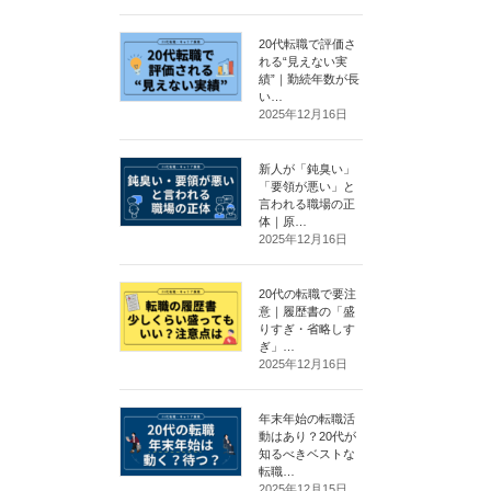
20代転職で評価さ
れる“見えない実
績”｜勤続年数が長
い…
2025年12月16日
新人が「鈍臭い」
「要領が悪い」と
言われる職場の正
体｜原…
2025年12月16日
20代の転職で要注
意｜履歴書の「盛
りすぎ・省略しす
ぎ」…
2025年12月16日
年末年始の転職活
動はあり？20代が
知るべきベストな
転職…
2025年12月15日