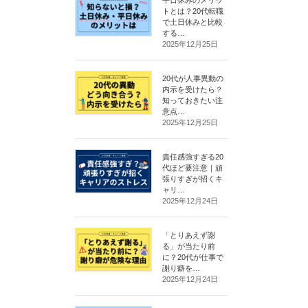
トとは？20代転職
で土日休みと比較
する…
2025年12月25日
20代が人事異動の
内示を受けたら？
知っておきたい注
意点…
2025年12月25日
責任感強すぎる20
代ほど要注意｜頑
張りすぎが招くキ
ャリ…
2025年12月24日
「とりあえず謝
る」が当たり前
に？20代が仕事で
謝り癖を…
2025年12月24日