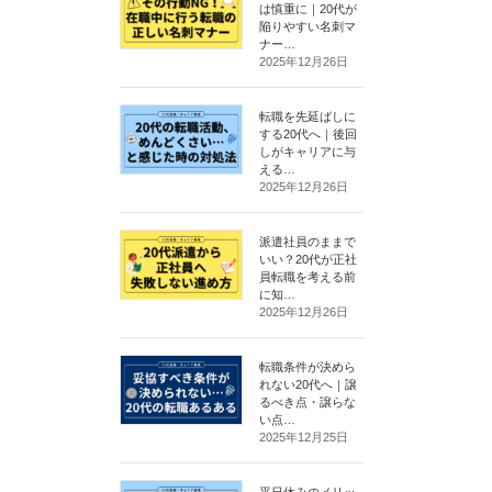
は慎重に｜20代が
陥りやすい名刺マ
ナー…
2025年12月26日
転職を先延ばしに
する20代へ｜後回
しがキャリアに与
える…
2025年12月26日
派遣社員のままで
いい？20代が正社
員転職を考える前
に知…
2025年12月26日
転職条件が決めら
れない20代へ｜譲
るべき点・譲らな
い点…
2025年12月25日
平日休みのメリッ