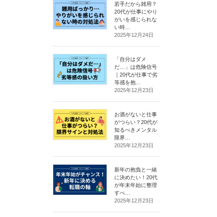
若手だから雑用？
20代が仕事にやり
がいを感じられな
い時…
2025年12月24日
「自分はダメ
だ…」は危険信号
｜20代が仕事で劣
等感を抱…
2025年12月23日
お酒がないと仕事
がつらい？20代が
知るべきメンタル
限界…
2025年12月23日
新年の抱負と一緒
に決めたい！20代
が年末年始に整理
すべ…
2025年12月23日