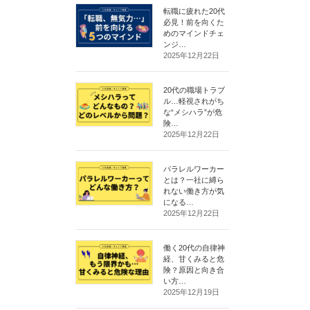
転職に疲れた20代
必見！前を向くた
めのマインドチェ
ンジ…
2025年12月22日
20代の職場トラブ
ル…軽視されがち
な“メシハラ”が危
険…
2025年12月22日
パラレルワーカー
とは？一社に縛ら
れない働き方が気
になる…
2025年12月22日
働く20代の自律神
経、甘くみると危
険？原因と向き合
い方…
2025年12月19日