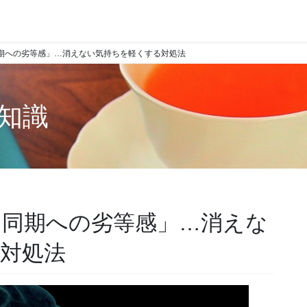
同期への劣等感」…消えない気持ちを軽くする対処法
知識
「同期への劣等感」…消えな
対処法