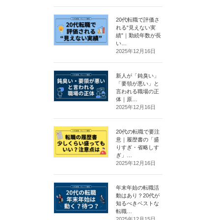
20代転職で評価さ
れる“見えない実
績”｜勤続年数が長
い…
2025年12月16日
新人が「鈍臭い」
「要領が悪い」と
言われる職場の正
体｜原…
2025年12月16日
20代の転職で要注
意｜履歴書の「盛
りすぎ・省略しす
ぎ」…
2025年12月16日
年末年始の転職活
動はあり？20代が
知るべきベストな
転職…
2025年12月15日