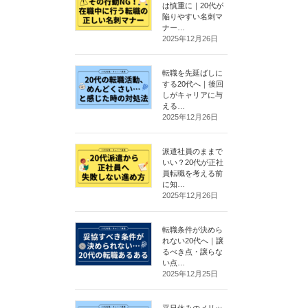
は慎重に｜20代が
陥りやすい名刺マ
ナー…
2025年12月26日
転職を先延ばしに
する20代へ｜後回
しがキャリアに与
える…
2025年12月26日
派遣社員のままで
いい？20代が正社
員転職を考える前
に知…
2025年12月26日
転職条件が決めら
れない20代へ｜譲
るべき点・譲らな
い点…
2025年12月25日
平日休みのメリッ