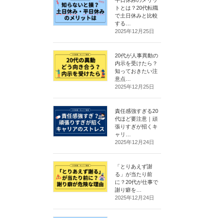
トとは？20代転職
で土日休みと比較
する…
2025年12月25日
20代が人事異動の
内示を受けたら？
知っておきたい注
意点…
2025年12月25日
責任感強すぎる20
代ほど要注意｜頑
張りすぎが招くキ
ャリ…
2025年12月24日
「とりあえず謝
る」が当たり前
に？20代が仕事で
謝り癖を…
2025年12月24日