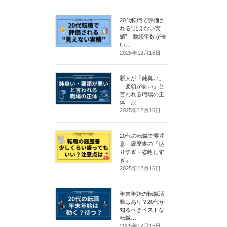
20代転職で評価さ
れる“見えない実
績”｜勤続年数が長
い…
2025年12月16日
新人が「鈍臭い」
「要領が悪い」と
言われる職場の正
体｜原…
2025年12月16日
20代の転職で要注
意｜履歴書の「盛
りすぎ・省略しす
ぎ」…
2025年12月16日
年末年始の転職活
動はあり？20代が
知るべきベストな
転職…
2025年12月15日