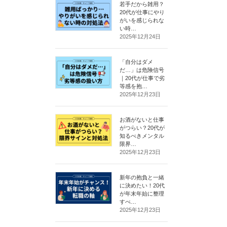
若手だから雑用？
20代が仕事にやり
がいを感じられな
い時…
2025年12月24日
「自分はダメ
だ…」は危険信号
｜20代が仕事で劣
等感を抱…
2025年12月23日
お酒がないと仕事
がつらい？20代が
知るべきメンタル
限界…
2025年12月23日
新年の抱負と一緒
に決めたい！20代
が年末年始に整理
すべ…
2025年12月23日