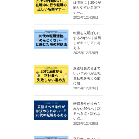
は慎重に｜20代が
陥りやすい名刺マ
ナー…
2025年12月26日
転職を先延ばしに
する20代へ｜後回
しがキャリアに与
える…
2025年12月26日
派遣社員のままで
いい？20代が正社
員転職を考える前
に知…
2025年12月26日
転職条件が決めら
れない20代へ｜譲
るべき点・譲らな
い点…
2025年12月25日
平日休みのメリッ