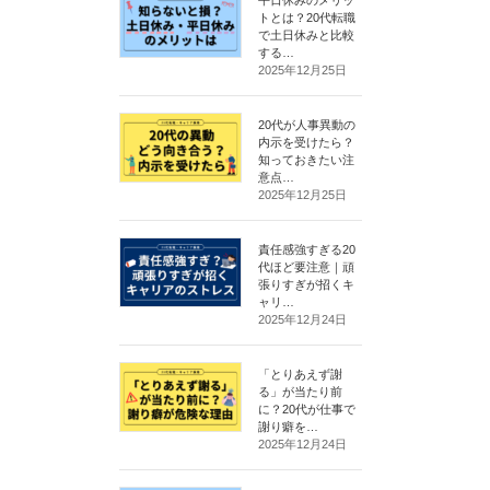
トとは？20代転職
で土日休みと比較
する…
2025年12月25日
20代が人事異動の
内示を受けたら？
知っておきたい注
意点…
2025年12月25日
責任感強すぎる20
代ほど要注意｜頑
張りすぎが招くキ
ャリ…
2025年12月24日
「とりあえず謝
る」が当たり前
に？20代が仕事で
謝り癖を…
2025年12月24日