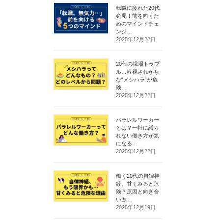
転職に疲れた20代
必見！前を向くた
めのマインドチェ
ンジ…
2025年12月22日
20代の職場トラブ
ル…軽視されがち
な“メシハラ”が危
険…
2025年12月22日
パラレルワーカー
とは？一社に縛ら
れない働き方が気
になる…
2025年12月22日
働く20代の自律神
経、甘くみると危
険？原因と向き合
い方…
2025年12月19日