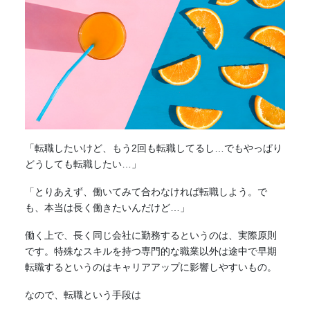
「
転職
したいけど、もう2回も
転職
してるし…でもやっぱり
どうしても
転職
したい…」
「とりあえず、働いてみて合わなければ
転職
しよう。で
も、本当は長く働きたいんだけど…」
働く上で、長く同じ会社に勤務するというのは、実際原則
です。特殊なスキルを持つ専門的な職業以外は途中で早期
転職
するというのはキャリアアップに影響しやすいもの。
なので、
転職
という手段は