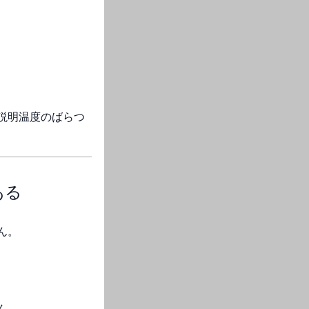
説明温度のばらつ
ある
ん。
ん。