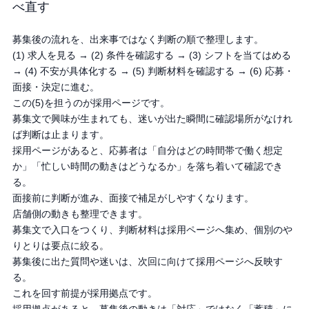
べ直す
募集後の流れを、出来事ではなく判断の順で整理します。
(1) 求人を見る → (2) 条件を確認する → (3) シフトを当てはめる
→ (4) 不安が具体化する → (5) 判断材料を確認する → (6) 応募・
面接・決定に進む。
この(5)を担うのが採用ページです。
募集文で興味が生まれても、迷いが出た瞬間に確認場所がなけれ
ば判断は止まります。
採用ページがあると、応募者は「自分はどの時間帯で働く想定
か」「忙しい時間の動きはどうなるか」を落ち着いて確認でき
る。
面接前に判断が進み、面接で補足がしやすくなります。
店舗側の動きも整理できます。
募集文で入口をつくり、判断材料は採用ページへ集め、個別のや
りとりは要点に絞る。
募集後に出た質問や迷いは、次回に向けて採用ページへ反映す
る。
これを回す前提が採用拠点です。
採用拠点があると、募集後の動きは「対応」ではなく「蓄積」に