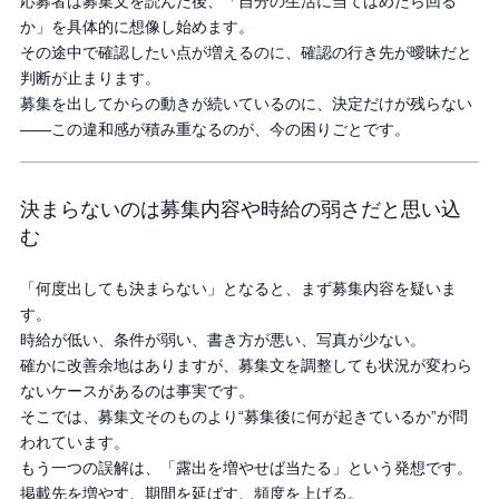
応募者は募集文を読んだ後、「自分の生活に当てはめたら回る
か」を具体的に想像し始めます。
その途中で確認したい点が増えるのに、確認の行き先が曖昧だと
判断が止まります。
募集を出してからの動きが続いているのに、決定だけが残らない
――この違和感が積み重なるのが、今の困りごとです。
決まらないのは募集内容や時給の弱さだと思い込
む
「何度出しても決まらない」となると、まず募集内容を疑いま
す。
時給が低い、条件が弱い、書き方が悪い、写真が少ない。
確かに改善余地はありますが、募集文を調整しても状況が変わら
ないケースがあるのは事実です。
そこでは、募集文そのものより“募集後に何が起きているか”が問
われています。
もう一つの誤解は、「露出を増やせば当たる」という発想です。
掲載先を増やす、期間を延ばす、頻度を上げる。