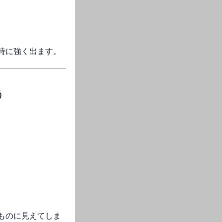
時に強く出ます。
う
。
ものに見えてしま