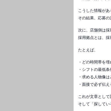
こうした情報があ
その結果、応募の
次に、店舗側は採
採用拠点とは、採
たとえば、
・どの時間帯を埋
・シフトの最低条
・求める人物像は
・面接で必ず伝え
これが文章として
そして「探してい