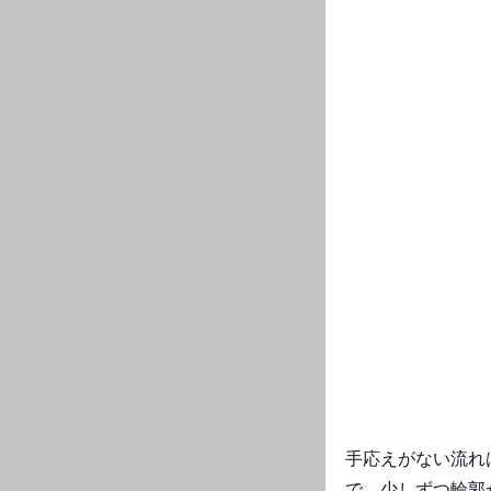
手応えがない流れ
で、少しずつ輪郭